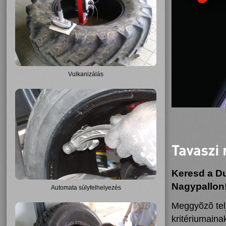
Vulkanizálás
Keresd a Du
Nagypallon
Automata súlyfelhelyezés
Meggyõzõ tel
kritériumaina