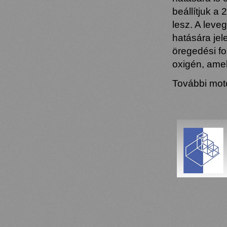
beállítjuk a
lesz. A leve
hatására jel
öregedési fo
oxigén, amel
További mot