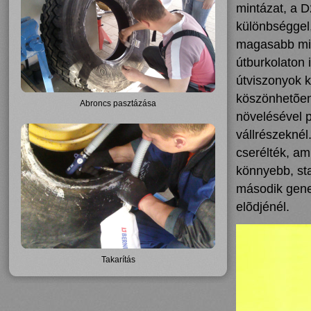
mintázat, a 
különbséggel,
magasabb mint
útburkolaton 
útviszonyok k
köszönhetõen
Abroncs pasztázása
növelésével pe
vállrészeknél.
cserélték, am
könnyebb, sta
második gene
elõdjénél.
Takarítás