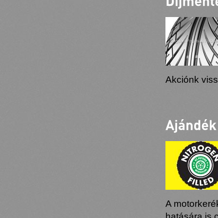
Akciónk vis
A motorkerék
hatására is 